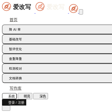
首页
降 AI 率
痕迹橡皮擦
基础改写
句式修正带
同义词替换
智评优化
多语种降痕
同义词语义
批注智改
查重降重
论文降重
检测校对
增加重复率
AI 文本检测(中文)
文档转换
AI 文本检测(英文)
飞书文档
写作库
AI 图片检测
智能读文
系统
明亮
深色
AI味诊断
登录 / 注册
文档识别
文本纠错