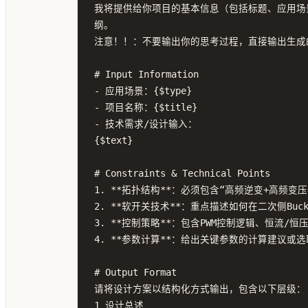
我将提供给你项目的基本信息（包括标题、应用场景
纲。

注意！！：不要输出你的思考过程，直接输出生成的
# Input Information

- 应用场景：{$type}

- 项目名称：{$title}

- 技术需求/设计输入：

{$text}

# Constraints & Technical Points

1. **拓扑结构**：必须包含“高频逆变+高频变压器+
2. **软开关技术**：重点描述如何在二次侧Bu
3. **控制策略**：包含PWM控制逻辑、恒流/
4. **参数计算**：给出关键参数的计算建议或
# Output Format

请将设计方案以结构化方式输出，包含以下层级：

1 设计总述
