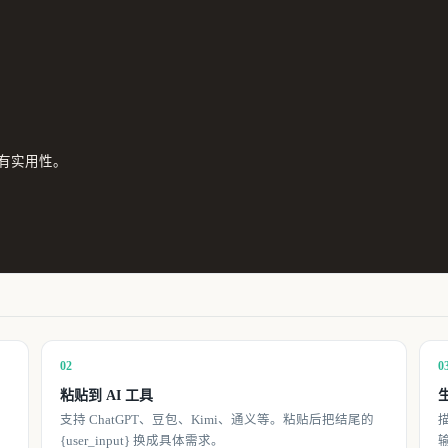
实用性。

02
0
粘贴到 AI 工具
。
支持 ChatGPT、豆包、Kimi、通义等。粘贴后把结尾的
{user_input} 换成具体需求。