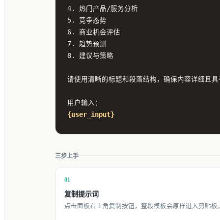
4. 热门产品/服务分析

5. 竞争态势

6. 商业机会评估

7. 趋势预测

8. 建议与策略

请使用清晰的标题和段落结构，确保内容详细且具有
{user_input}
三步上手
01
复制提示词
点击面板右上角复制按钮，整段模板会原样进入剪贴板