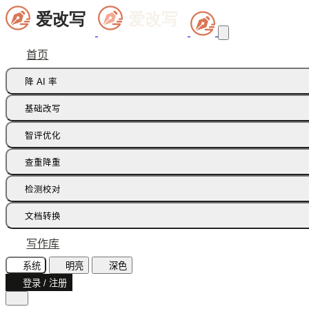
首页
降 AI 率
痕迹橡皮擦
基础改写
句式修正带
同义词替换
智评优化
多语种降痕
同义词语义
批注智改
查重降重
论文降重
检测校对
增加重复率
AI 文本检测(中文)
文档转换
AI 文本检测(英文)
飞书文档
写作库
AI 图片检测
智能读文
系统
明亮
深色
AI味诊断
登录 / 注册
文档识别
文本纠错