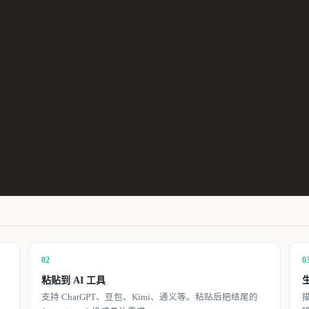
02
0
粘贴到 AI 工具
。
支持 ChatGPT、豆包、Kimi、通义等。粘贴后把结尾的