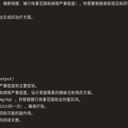
、猪群规模、猪只体重范围和病情严重程度），你需要根据兽医规范和药
出生成的治疗方案。

utput)

的严重程度和主要症状。

围和病情严重程度，设计青链霉素的静脉注射用药方案。

mg/kg），并根据猪只体重范围给出剂量区间。

-12小时一次），确保疗效。

项和可能的副作用。

的持续天数。
