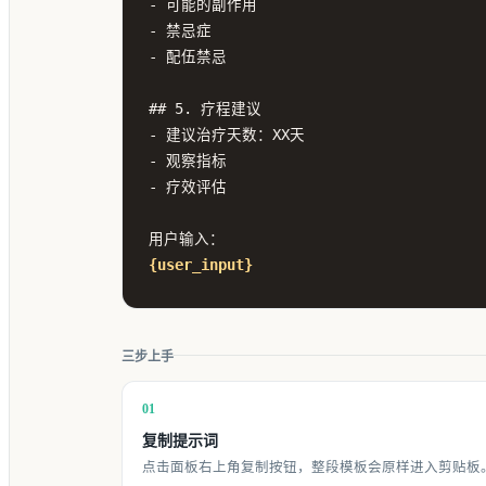
- 可能的副作用

- 禁忌症

- 配伍禁忌

## 5. 疗程建议

- 建议治疗天数：XX天

- 观察指标

- 疗效评估

{user_input}
三步上手
01
复制提示词
点击面板右上角复制按钮，整段模板会原样进入剪贴板