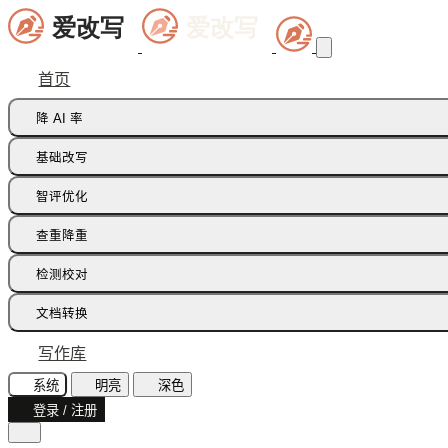
首页
降 AI 率
痕迹橡皮擦
基础改写
句式修正带
同义词替换
智评优化
多语种降痕
同义词语义
批注智改
查重降重
论文降重
检测校对
增加重复率
AI 文本检测(中文)
文档转换
AI 文本检测(英文)
飞书文档
写作库
AI 图片检测
智能读文
系统
明亮
深色
AI味诊断
登录 / 注册
文档识别
文本纠错