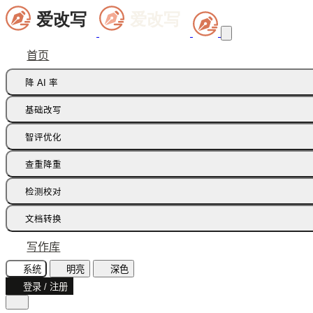
首页
降 AI 率
痕迹橡皮擦
基础改写
句式修正带
同义词替换
智评优化
多语种降痕
同义词语义
批注智改
查重降重
论文降重
检测校对
增加重复率
AI 文本检测(中文)
文档转换
AI 文本检测(英文)
飞书文档
写作库
AI 图片检测
智能读文
系统
明亮
深色
AI味诊断
登录 / 注册
文档识别
文本纠错