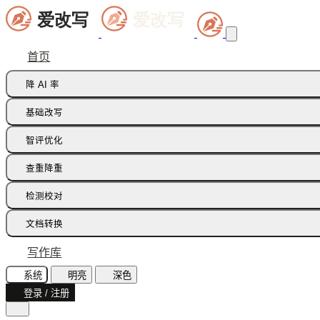
首页
降 AI 率
痕迹橡皮擦
基础改写
句式修正带
同义词替换
智评优化
多语种降痕
同义词语义
批注智改
查重降重
论文降重
检测校对
增加重复率
AI 文本检测(中文)
文档转换
AI 文本检测(英文)
飞书文档
写作库
AI 图片检测
智能读文
系统
明亮
深色
AI味诊断
登录 / 注册
文档识别
文本纠错