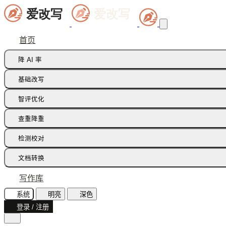
首页
降 AI 率
痕迹橡皮擦
基础改写
句式修正带
同义词替换
智评优化
多语种降痕
同义词语义
批注智改
查重降重
论文降重
检测校对
增加重复率
AI 文本检测(中文)
文档转换
AI 文本检测(英文)
飞书文档
写作库
AI 图片检测
智能读文
系统
明亮
深色
AI味诊断
登录 / 注册
文档识别
文本纠错