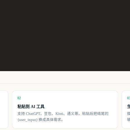
02
0
粘贴到 AI 工具
。
支持 ChatGPT、豆包、Kimi、通义等。粘贴后把结尾的
{user_input} 换成具体需求。