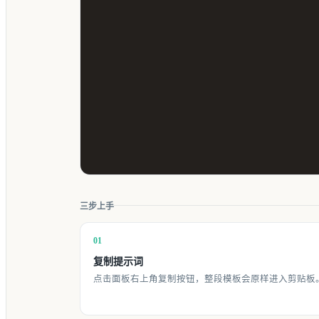
三步上手
01
复制提示词
点击面板右上角复制按钮，整段模板会原样进入剪贴板