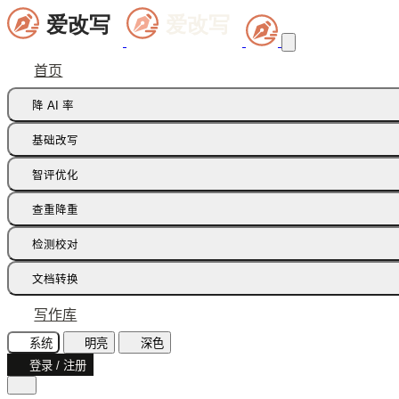
首页
降 AI 率
痕迹橡皮擦
基础改写
句式修正带
同义词替换
智评优化
多语种降痕
同义词语义
批注智改
查重降重
论文降重
检测校对
增加重复率
AI 文本检测(中文)
文档转换
AI 文本检测(英文)
飞书文档
写作库
AI 图片检测
智能读文
系统
明亮
深色
AI味诊断
登录 / 注册
文档识别
文本纠错