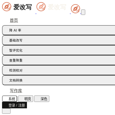
首页
降 AI 率
痕迹橡皮擦
基础改写
句式修正带
同义词替换
智评优化
多语种降痕
同义词语义
批注智改
查重降重
论文降重
检测校对
增加重复率
AI 文本检测(中文)
文档转换
AI 文本检测(英文)
飞书文档
写作库
AI 图片检测
智能读文
系统
明亮
深色
AI味诊断
登录 / 注册
文档识别
文本纠错