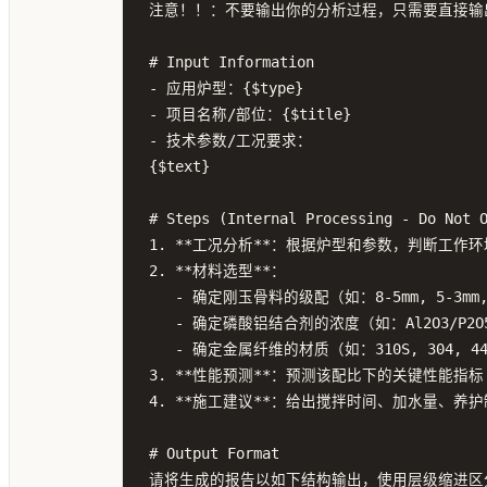
注意！！：不要输出你的分析过程，只需要直接输出
# Input Information

- 应用炉型：{$type}

- 项目名称/部位：{$title}

- 技术参数/工况要求：

{$text}

# Steps (Internal Processing - Do Not O
1. **工况分析**：根据炉型和参数，判断工
2. **材料选型**：

   - 确定刚玉骨料的级配（如：8-5mm, 5-3mm, 3-1mm, 1-0mm, 细粉）。

   - 确定磷酸铝结合剂的浓度（如：Al2O3/P2O5摩尔比）和加入量。

   - 确定金属纤维的材质（如：310S, 304, 446）和掺量（通常为体积比的1%-3%）。

3. **性能预测**：预测该配比下的关键性能指
4. **施工建议**：给出搅拌时间、加水量、养
# Output Format

请将生成的报告以如下结构输出，使用层级缩进区分