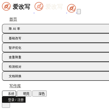
首页
降 AI 率
痕迹橡皮擦
基础改写
句式修正带
同义词替换
智评优化
多语种降痕
同义词语义
批注智改
查重降重
论文降重
检测校对
增加重复率
AI 文本检测(中文)
文档转换
AI 文本检测(英文)
飞书文档
写作库
AI 图片检测
智能读文
系统
明亮
深色
AI味诊断
登录 / 注册
文档识别
文本纠错