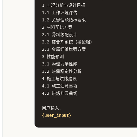
1 工况分析与设计目标

1.1 工作环境评估

1.2 关键性能指标要求

2 材料配比方案

2.1 骨料级配设计

2.2 结合剂系统（磷酸铝）

2.3 金属纤维增强方案

3 性能预测

3.1 物理力学性能

3.2 热震稳定性分析

4 施工与烘烤建议

4.1 施工注意事项

4.2 烘烤升温曲线

{user_input}