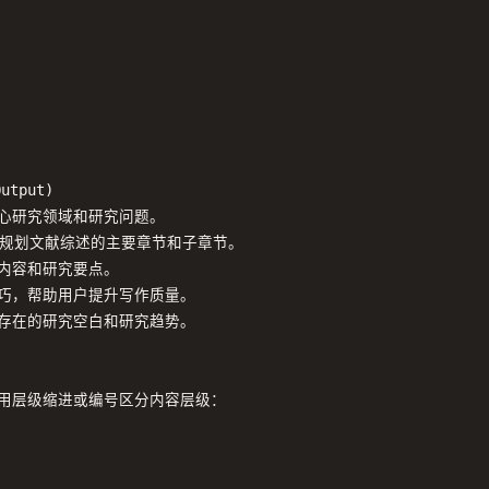
utput)

核心研究领域和研究问题。

规范，规划文献综述的主要章节和子章节。

内容和研究要点。

技巧，帮助用户提升写作质量。

出存在的研究空白和研究趋势。

用层级缩进或编号区分内容层级：
