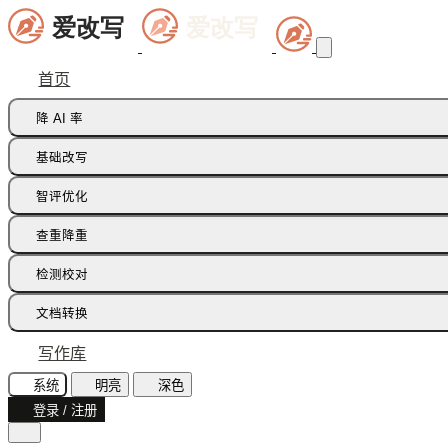
首页
降 AI 率
痕迹橡皮擦
基础改写
句式修正带
同义词替换
智评优化
多语种降痕
同义词语义
批注智改
查重降重
论文降重
检测校对
增加重复率
AI 文本检测(中文)
文档转换
AI 文本检测(英文)
飞书文档
写作库
AI 图片检测
智能读文
系统
明亮
深色
AI味诊断
登录 / 注册
文档识别
文本纠错