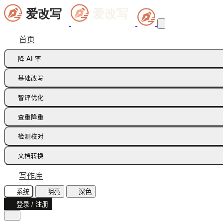
首页
降 AI 率
痕迹橡皮擦
基础改写
句式修正带
同义词替换
智评优化
多语种降痕
同义词语义
批注智改
查重降重
论文降重
检测校对
增加重复率
AI 文本检测(中文)
文档转换
AI 文本检测(英文)
飞书文档
写作库
AI 图片检测
智能读文
系统
明亮
深色
AI味诊断
登录 / 注册
文档识别
文本纠错