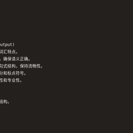
utput)

词汇特点。

，确保语义正确。

整句式结构，保持流畅性。

分和标点符号。

性和专业性。

构。
