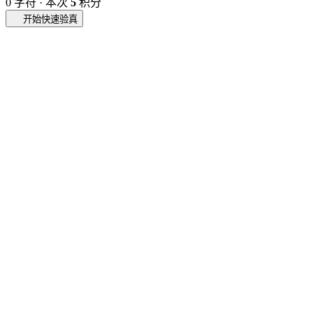
0
字符 · 本次
5
积分
开始快速验真