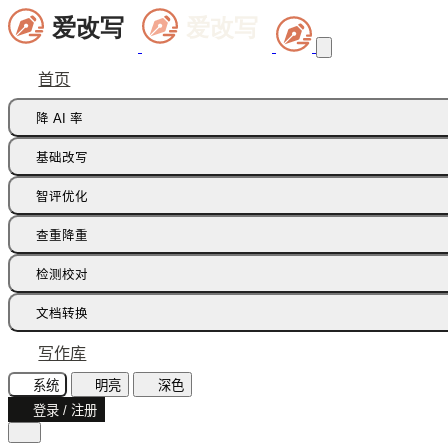
首页
降 AI 率
痕迹橡皮擦
基础改写
句式修正带
同义词替换
智评优化
多语种降痕
同义词语义
批注智改
查重降重
论文降重
检测校对
增加重复率
AI 文本检测(中文)
文档转换
AI 文本检测(英文)
飞书文档
写作库
AI 图片检测
智能读文
系统
明亮
深色
AI味诊断
登录 / 注册
文档识别
文本纠错