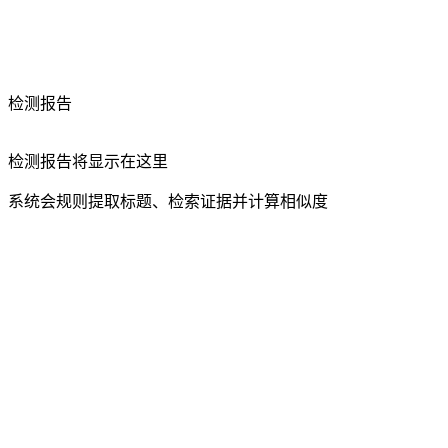
检测报告
检测报告将显示在这里
系统会规则提取标题、检索证据并计算相似度
真实
0
条 · 疑似
0
条
复制报告