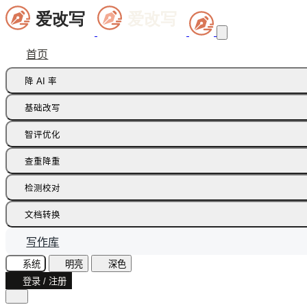
首页
降 AI 率
痕迹橡皮擦
基础改写
句式修正带
同义词替换
智评优化
多语种降痕
同义词语义
批注智改
查重降重
论文降重
检测校对
增加重复率
AI 文本检测(中文)
文档转换
AI 文本检测(英文)
飞书文档
写作库
AI 图片检测
智能读文
系统
明亮
深色
AI味诊断
登录 / 注册
文档识别
文本纠错