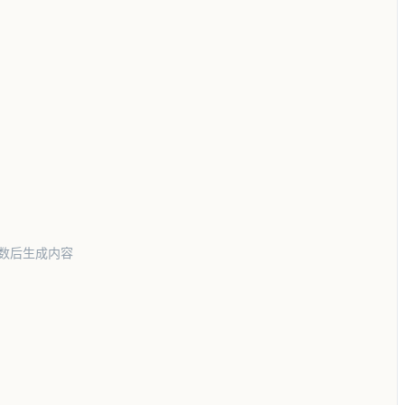
数后生成内容
固的防护墙。】用小红书风格写出100字的护肤文案
字的母婴文案，不要太太生硬，要有趣味的表情符号点缀