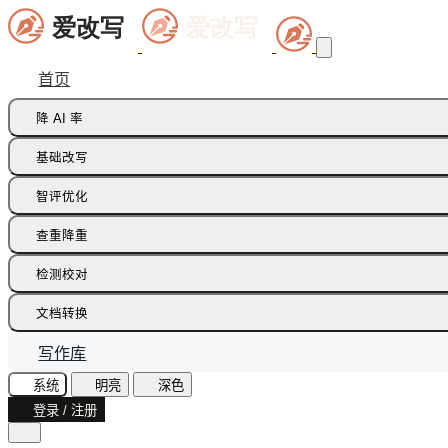
首页
降 AI 率
痕迹橡皮擦
基础改写
句式修正带
同义词替换
智评优化
多语种降痕
同义词语义
批注智改
查重降重
论文降重
检测校对
增加重复率
AI 文本检测(中文)
文档转换
AI 文本检测(英文)
飞书文档
写作库
AI 图片检测
智能读文
系统
明亮
深色
AI味诊断
登录 / 注册
文档识别
文本纠错