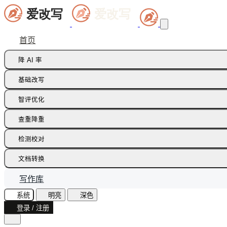
首页
降 AI 率
痕迹橡皮擦
基础改写
句式修正带
同义词替换
智评优化
多语种降痕
同义词语义
批注智改
查重降重
论文降重
检测校对
增加重复率
AI 文本检测(中文)
文档转换
AI 文本检测(英文)
飞书文档
写作库
AI 图片检测
智能读文
系统
明亮
深色
AI味诊断
登录 / 注册
文档识别
文本纠错