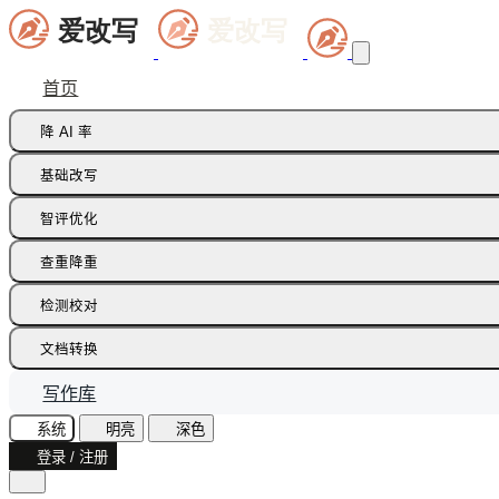
首页
降 AI 率
痕迹橡皮擦
基础改写
句式修正带
同义词替换
智评优化
多语种降痕
同义词语义
批注智改
查重降重
论文降重
检测校对
增加重复率
AI 文本检测(中文)
文档转换
AI 文本检测(英文)
飞书文档
写作库
AI 图片检测
智能读文
系统
明亮
深色
AI味诊断
登录 / 注册
文档识别
文本纠错