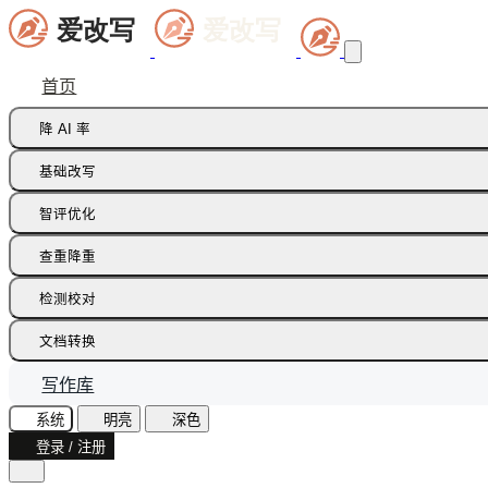
首页
降 AI 率
痕迹橡皮擦
基础改写
句式修正带
同义词替换
智评优化
多语种降痕
同义词语义
批注智改
查重降重
论文降重
检测校对
增加重复率
AI 文本检测(中文)
文档转换
AI 文本检测(英文)
飞书文档
写作库
AI 图片检测
智能读文
系统
明亮
深色
AI味诊断
登录 / 注册
文档识别
文本纠错