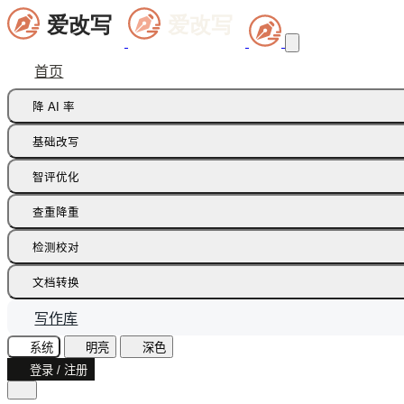
首页
降 AI 率
痕迹橡皮擦
基础改写
句式修正带
同义词替换
智评优化
多语种降痕
同义词语义
批注智改
查重降重
论文降重
检测校对
增加重复率
AI 文本检测(中文)
文档转换
AI 文本检测(英文)
飞书文档
写作库
AI 图片检测
智能读文
系统
明亮
深色
AI味诊断
登录 / 注册
文档识别
文本纠错