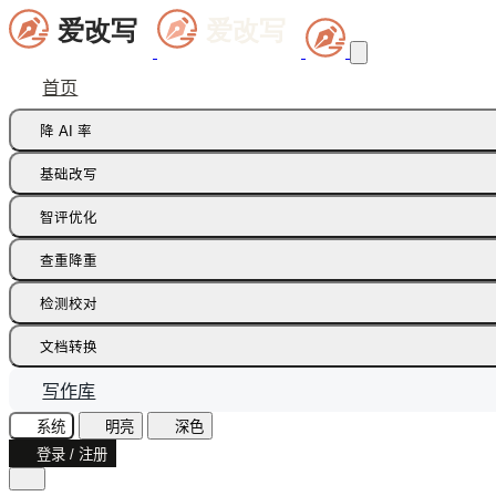
首页
降 AI 率
痕迹橡皮擦
基础改写
句式修正带
同义词替换
智评优化
多语种降痕
同义词语义
批注智改
查重降重
论文降重
检测校对
增加重复率
AI 文本检测(中文)
文档转换
AI 文本检测(英文)
飞书文档
写作库
AI 图片检测
智能读文
系统
明亮
深色
AI味诊断
登录 / 注册
文档识别
文本纠错