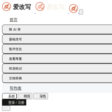
首页
降 AI 率
痕迹橡皮擦
基础改写
句式修正带
同义词替换
智评优化
多语种降痕
同义词语义
批注智改
查重降重
论文降重
检测校对
增加重复率
AI 文本检测(中文)
文档转换
AI 文本检测(英文)
飞书文档
写作库
AI 图片检测
智能读文
系统
明亮
深色
AI味诊断
登录 / 注册
文档识别
文本纠错